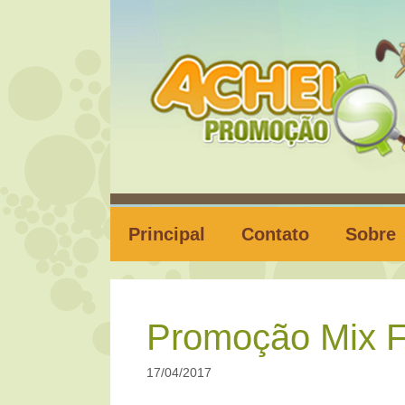
Pular
para
o
conteúdo
Principal
Contato
Sobre
Promoção Mix F
17/04/2017