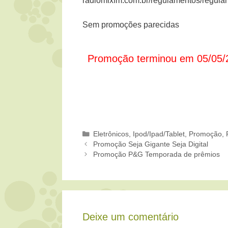
radiomixfm.com.br/regulamentos/regulam
Sem promoções parecidas
Promoção terminou em 05/05/
Categorias
Eletrônicos
,
Ipod/Ipad/Tablet
,
Promoção
,
Promoção Seja Gigante Seja Digital
Promoção P&G Temporada de prêmios
Deixe um comentário