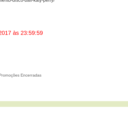
ento-disco-ball-katy-perry/
2017 às 23:59:59
Promoções Encerradas