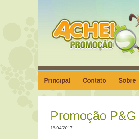
Pular
para
o
conteúdo
Principal
Contato
Sobre
Promoção P&G 
18/04/2017