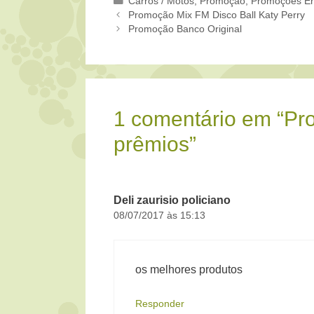
Categorias
Carros / Motos
,
Promoção
,
Promoções En
Promoção Mix FM Disco Ball Katy Perry
Promoção Banco Original
1 comentário em “P
prêmios”
Deli zaurisio policiano
08/07/2017 às 15:13
os melhores produtos
Responder