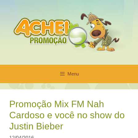
Pular
para
o
conteúdo
Menu
Promoção Mix FM Nah
Cardoso e você no show do
Justin Bieber
12/04/2016