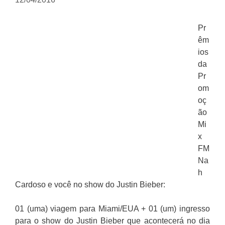
Pr
êm
ios
da
Pr
om
oç
ão
Mi
x
FM
Na
h
Cardoso e você no show do Justin Bieber:
01 (uma) viagem para Miami/EUA + 01 (um) ingresso
para o show do Justin Bieber que acontecerá no dia