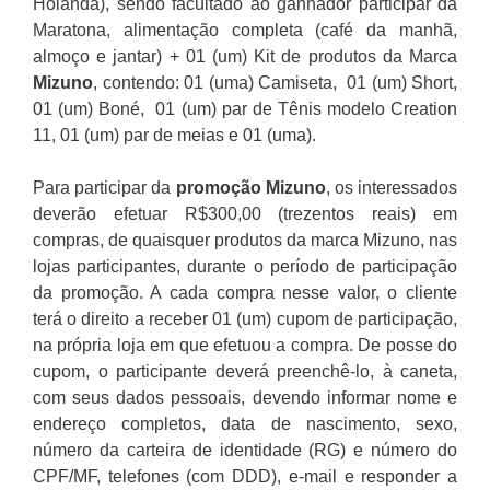
Holanda), sendo facultado ao ganhador participar da
Maratona, alimentação completa (café da manhã,
almoço e jantar) + 01 (um) Kit de produtos da Marca
Mizuno
, contendo: 01 (uma) Camiseta, 01 (um) Short,
01 (um) Boné, 01 (um) par de Tênis modelo Creation
11, 01 (um) par de meias e 01 (uma).
Para participar da
promoção
Mizuno
, os interessados
deverão efetuar R$300,00 (trezentos reais) em
compras, de quaisquer produtos da marca Mizuno, nas
lojas participantes, durante o período de participação
da promoção. A cada compra nesse valor, o cliente
terá o direito a receber 01 (um) cupom de participação,
na própria loja em que efetuou a compra. De posse do
cupom, o participante deverá preenchê-lo, à caneta,
com seus dados pessoais, devendo informar nome e
endereço completos, data de nascimento, sexo,
número da carteira de identidade (RG) e número do
CPF/MF, telefones (com DDD), e-mail e responder a