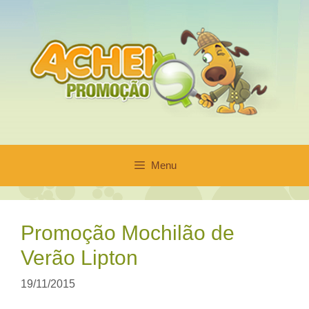
Pular
para
o
conteúdo
Menu
Promoção Mochilão de
Verão Lipton
19/11/2015