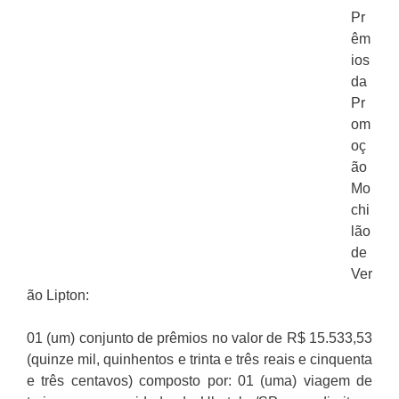
Pr
êm
ios
da
Pr
om
oç
ão
Mo
chi
lão
de
Ver
ão Lipton:
01 (um) conjunto de prêmios no valor de R$ 15.533,53
(quinze mil, quinhentos e trinta e três reais e cinquenta
e três centavos) composto por: 01 (uma) viagem de