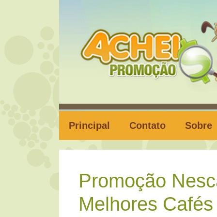
Pular
para
o
conteúdo
Principal
Contato
Sobre
Promoção Nesc
Melhores Cafés