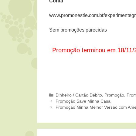
Conta
www.promonestle.com.br/experimentegr
Sem promoções parecidas
Promoção terminou em 18/11/
Categorias
Dinheiro / Cartão Débito
,
Promoção
,
Prom
Promoção Save Minha Casa
Promoção Minha Melhor Versão com Am