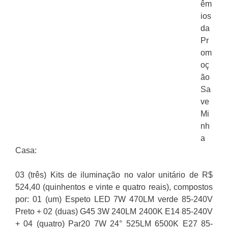
êm
ios
da
Pr
om
oç
ão
Sa
ve
Mi
nh
a
Casa:
03 (três) Kits de iluminação no valor unitário de R$
524,40 (quinhentos e vinte e quatro reais), compostos
por: 01 (um) Espeto LED 7W 470LM verde 85-240V
Preto + 02 (duas) G45 3W 240LM 2400K E14 85-240V
+ 04 (quatro) Par20 7W 24° 525LM 6500K E27 85-