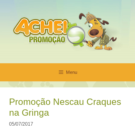
Pular
para
o
conteúdo
Menu
Promoção Nescau Craques
na Gringa
05/07/2017