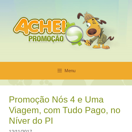
Pular
para
o
conteúdo
Menu
Promoção Nós 4 e Uma
Viagem, com Tudo Pago, no
Níver do PI
12/11/2017