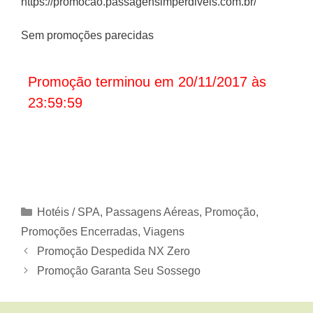
https://promocao.passagensimperdiveis.com.br/
Sem promoções parecidas
Promoção terminou em 20/11/2017 às
23:59:59
Categorias
Hotéis / SPA
,
Passagens Aéreas
,
Promoção
,
Promoções Encerradas
,
Viagens
Promoção Despedida NX Zero
Promoção Garanta Seu Sossego