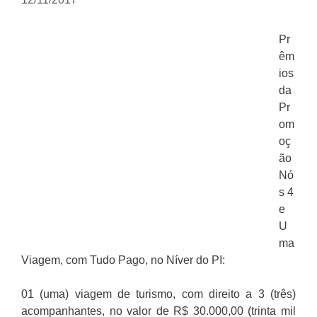
Pr
êm
ios
da
Pr
om
oç
ão
Nó
s 4
e
U
ma
Viagem, com Tudo Pago, no Níver do PI:
01 (uma) viagem de turismo, com direito a 3 (três)
acompanhantes, no valor de R$ 30.000,00 (trinta mil