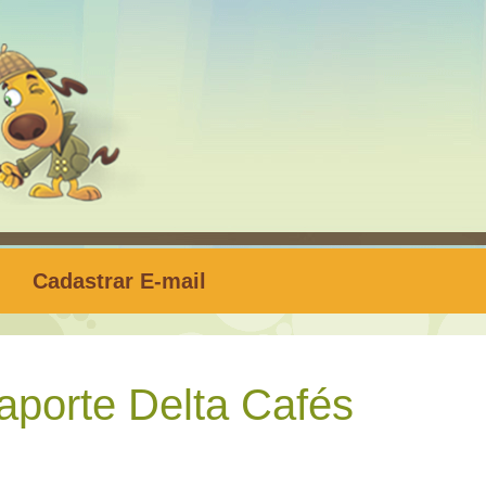
Cadastrar E-mail
porte Delta Cafés