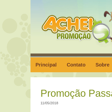
Pular
para
o
conteúdo
Principal
Contato
Sobre
Promoção Passa
11/05/2018