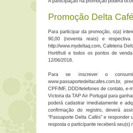
A participação na promoção poderá ocorr
Promoção Delta Caf
Para participar da promoção, o(a) int
90,00 (noventa reais) e respectiv
http://www.mydeltaq.com, Cafeteria Del
Hortifruti e todos os pontos de ven
12/06/2018.
Para se inscrever o consum
www.passaportedeltacafes.com.br, p
CPF/MF, DDD/telefones de contato, e-ma
Victoria da TAP Air Portugal para ganha
poderá cadastrar imediatamente e adq
confirmação do registro, deverá ass
“Passaporte Delta Cafés” e responder 
resposta o participante receberá seu(s) 