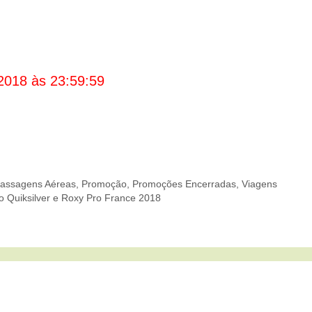
2018 às 23:59:59
assagens Aéreas
,
Promoção
,
Promoções Encerradas
,
Viagens
 Quiksilver e Roxy Pro France 2018