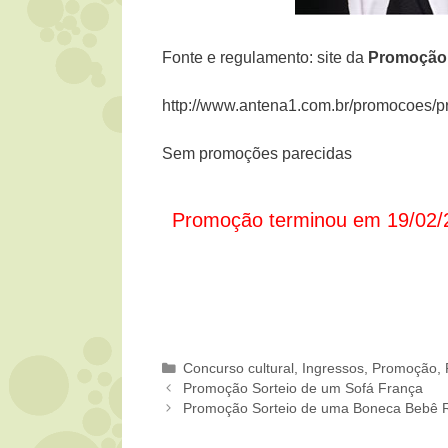
Fonte e regulamento: site da
Promoção
http://www.antena1.com.br/promocoes/pr
Sem promoções parecidas
Promoção terminou em 19/02/
Categorias
Concurso cultural
,
Ingressos
,
Promoção
,
Promoção Sorteio de um Sofá França
Promoção Sorteio de uma Boneca Bebê 