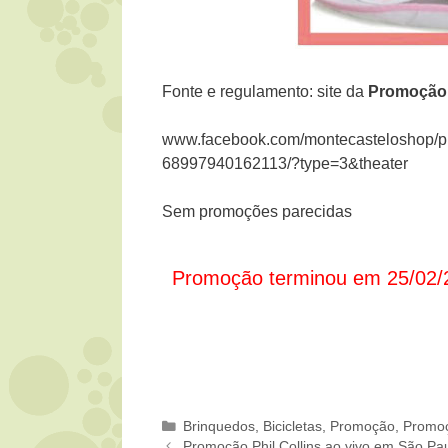
Fonte e regulamento: site da
Promoção
www.facebook.com/montecasteloshop/
68997940162113/?type=3&theater
Sem promoções parecidas
Promoção terminou em 25/02/
Categorias
Brinquedos, Bicicletas
,
Promoção
,
Promoç
Promoção Phil Collins ao vivo em São Pa