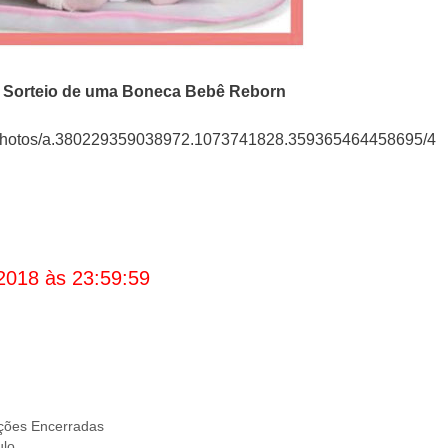
Sorteio de uma Boneca Bebê Reborn
photos/a.380229359038972.1073741828.359365464458695/4
2018 às 23:59:59
ões Encerradas
ulo