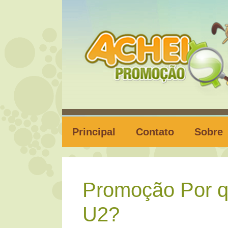
Pular
para
o
conteúdo
Principal
Contato
Sobre
Promoção Por q
U2?