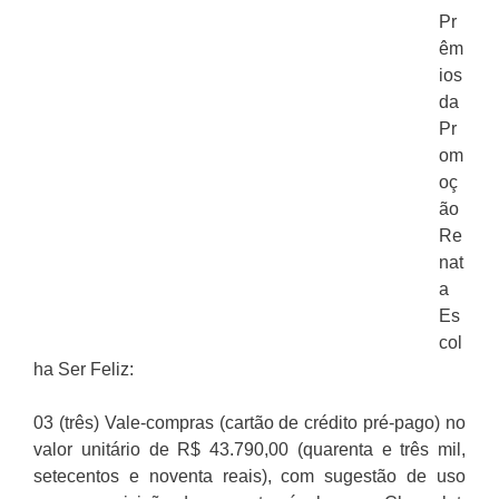
Pr
êm
ios
da
Pr
om
oç
ão
Re
nat
a
Es
col
ha Ser Feliz:
03 (três) Vale-compras (cartão de crédito pré-pago) no
valor unitário de R$ 43.790,00 (quarenta e três mil,
setecentos e noventa reais), com sugestão de uso