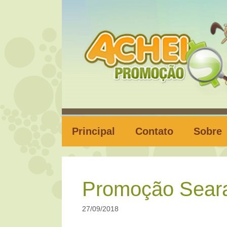
Pular
para
o
conteúdo
Principal
Contato
Sobre
Promoção Seara
27/09/2018