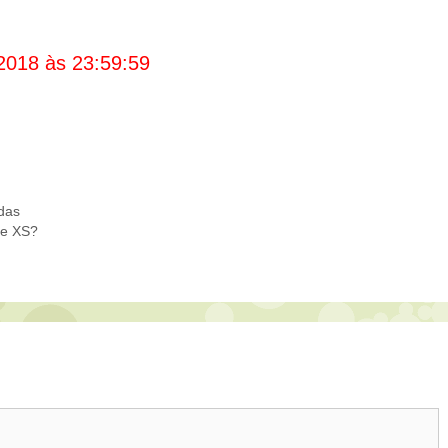
2018 às 23:59:59
das
ne XS?