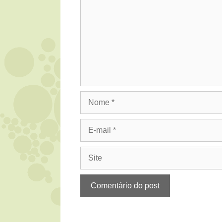
Nome
E-
mail
Site