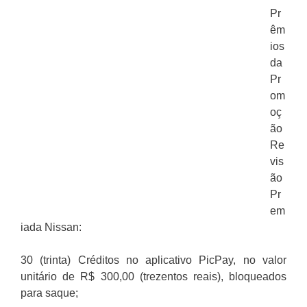
Pr
êm
ios
da
Pr
om
oç
ão
Re
vis
ão
Pr
em
iada Nissan:
30 (trinta) Créditos no aplicativo PicPay, no valor
unitário de R$ 300,00 (trezentos reais), bloqueados
para saque;