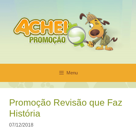
Pular
para
o
conteúdo
Menu
Promoção Revisão que Faz
História
07/12/2018