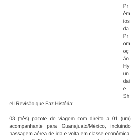
Pr
êm
ios
da
Pr
om
oç
ão
Hy
un
dai
e
Sh
ell Revisão que Faz História:
03 (três) pacote de viagem com direito a 01 (um)
acompanhante para Guanajuato/México, incluindo
passagem aérea de ida e volta em classe econômica,