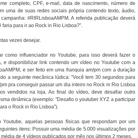
ome completo, CPF, e-mail, data de nascimento, número de
em uma de suas redes sociais própria contendo texto, áudio,
da campanha: #RIRLisboaAMPM. A referida publicação deverá
faria para ir ao Rock in Rio Lisboa?”.
tas vezes desejar.
r como influenciador no Youtube, para isso deverá fazer o
 e disponibilizar link contendo um vídeo no Youtube com a
boaAMPM, e ser feito em uma franquia am/pm com a duração
ndo a seguinte mecânica lúdica: “Você tem 30 segundos para
pm pra conseguir passar um dia inteiro no Rock in Rio Lisboa
os vendidos na loja. Ao final do vídeo, deve desafiar outro
esma dinâmica (exemplo: “Desafio o youtuber XYZ a participar
ra o Rock in Rio Lisboa”).
do Youtube, aquelas pessoas físicas que respondam por um
guintes itens: Possuir uma média de 5.000 visualizações por
 média de 4 vídeos publicados por mês nos últimos 2 meses.