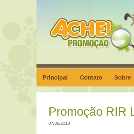
Pular
para
o
conteúdo
Principal
Contato
Sobre
Promoção RIR 
07/05/2018