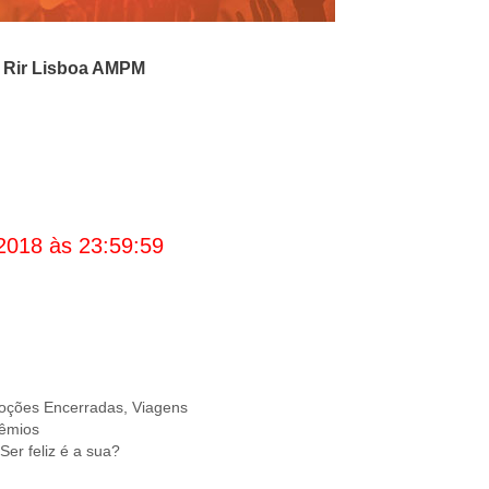
o
Rir Lisboa AMPM
2018 às 23:59:59
oções Encerradas
,
Viagens
rêmios
er feliz é a sua?