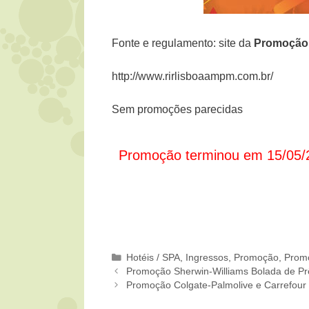
Fonte e regulamento: site da
Promoçã
http://www.rirlisboaampm.com.br/
Sem promoções parecidas
Promoção terminou em 15/05/
Categorias
Hotéis / SPA
,
Ingressos
,
Promoção
,
Prom
Promoção Sherwin-Williams Bolada de P
Promoção Colgate-Palmolive e Carrefour S