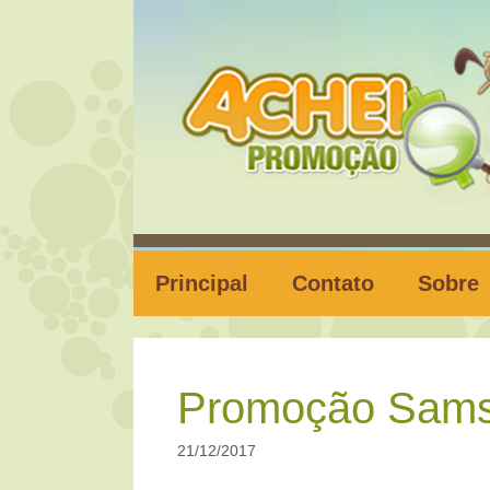
Pular
para
o
conteúdo
Principal
Contato
Sobre
Promoção Sams
21/12/2017