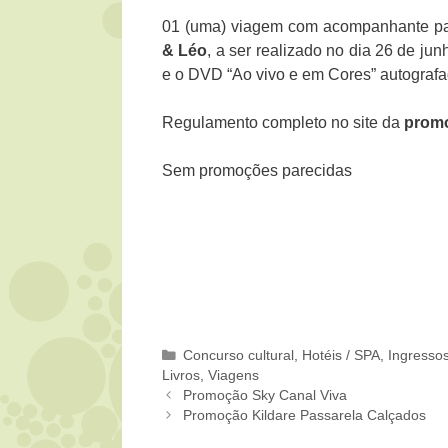
01 (uma) viagem com acompanhante pa
& Léo
, a ser realizado no dia 26 de j
e o DVD “Ao vivo e em Cores” autografa
Regulamento completo no site da
promo
Sem promoções parecidas
Categorias
Concurso cultural
,
Hotéis / SPA
,
Ingresso
Livros
,
Viagens
Promoção Sky Canal Viva
Promoção Kildare Passarela Calçados