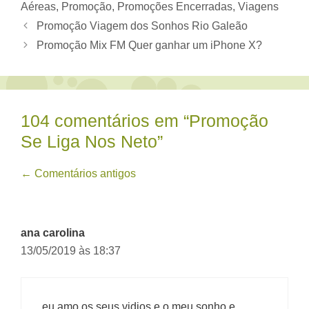
Aéreas
,
Promoção
,
Promoções Encerradas
,
Viagens
Promoção Viagem dos Sonhos Rio Galeão
Promoção Mix FM Quer ganhar um iPhone X?
104 comentários em “Promoção
Se Liga Nos Neto”
Navegação
← Comentários antigos
de
comentário
ana carolina
13/05/2019 às 18:37
eu amo os seus vidios e o meu sonho e