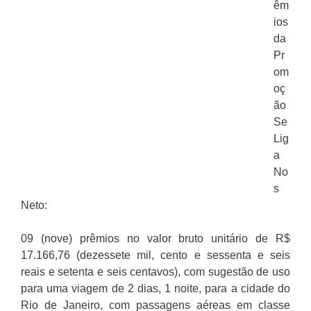
êm
ios
da
Pr
om
oç
ão
Se
Lig
a
No
s
Neto:
09 (nove) prêmios no valor bruto unitário de R$
17.166,76 (dezessete mil, cento e sessenta e seis
reais e setenta e seis centavos), com sugestão de uso
para uma viagem de 2 dias, 1 noite, para a cidade do
Rio de Janeiro, com passagens aéreas em classe