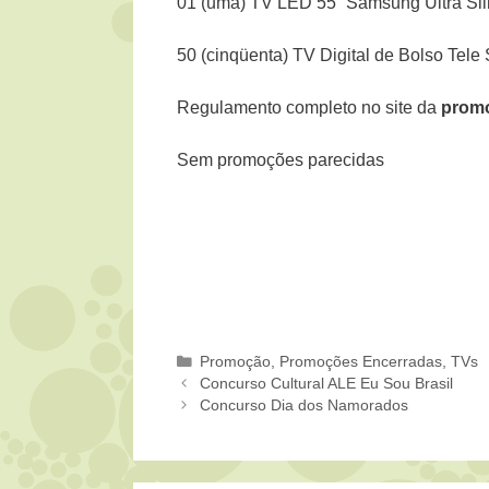
01 (uma) TV LED 55” Samsung Ultra Sli
50 (cinqüenta) TV Digital de Bolso Tel
Regulamento completo no site da
promo
Sem promoções parecidas
Categorias
Promoção
,
Promoções Encerradas
,
TVs
Concurso Cultural ALE Eu Sou Brasil
Concurso Dia dos Namorados