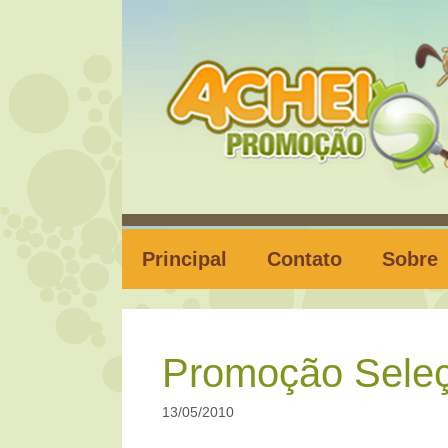
Pular
para
o
conteúdo
Principal
Contato
Sobre
Promoção Seleç
13/05/2010