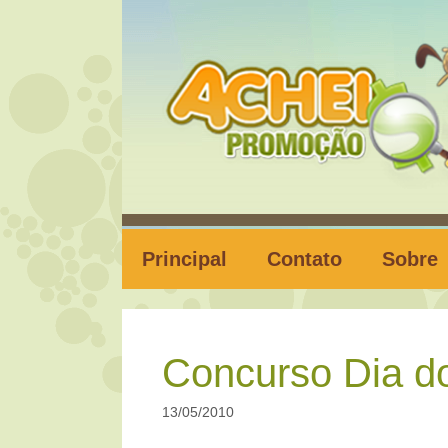
Pular
para
o
conteúdo
Principal
Contato
Sobre
Concurso Dia 
13/05/2010