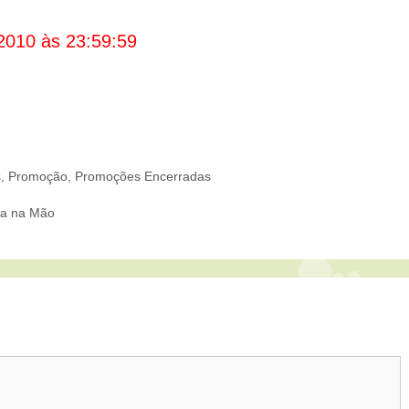
2010 às 23:59:59
s
,
Promoção
,
Promoções Encerradas
da na Mão