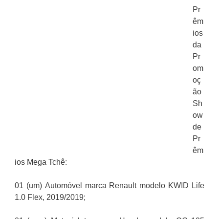
Pr
êm
ios
da
Pr
om
oç
ão
Sh
ow
de
Pr
êm
ios Mega Tchê:
01 (um) Automóvel marca Renault modelo KWID Life
1.0 Flex, 2019/2019;