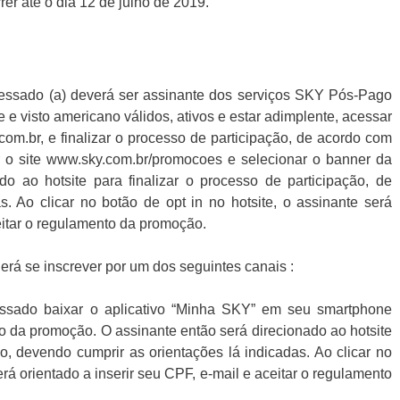
er até o dia 12 de julho de 2019.
eressado (a) deverá ser assinante dos serviços SKY Pós-Pago
 e visto americano válidos, ativos e estar adimplente, acessar
m.br, e finalizar o processo de participação, de acordo com
r o site www.sky.com.br/promocoes e selecionar o banner da
o ao hotsite para finalizar o processo de participação, de
. Ao clicar no botão de opt in no hotsite, o assinante será
ceitar o regulamento da promoção.
rá se inscrever por um dos seguintes canais :
essado baixar o aplicativo “Minha SKY” em seu smartphone
ncio da promoção. O assinante então será direcionado ao hotsite
ão, devendo cumprir as orientações lá indicadas. Ao clicar no
erá orientado a inserir seu CPF, e-mail e aceitar o regulamento