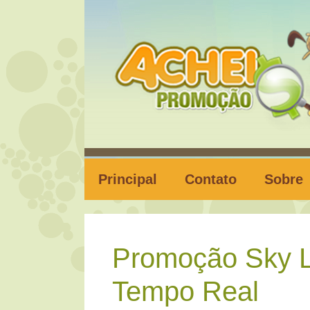
Pular
para
o
conteúdo
Principal
Contato
Sobre
Promoção Sky L
Tempo Real