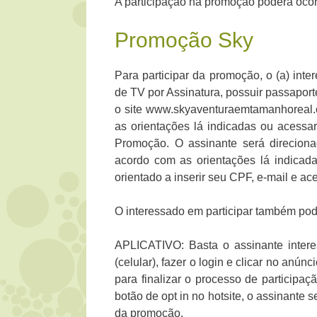
A participação na promoção poderá ocorr
Promoção Sky
Para participar da promoção, o (a) int
de TV por Assinatura, possuir passaporte
o site www.skyaventuraemtamanhoreal.co
as orientações lá indicadas ou acessa
Promoção. O assinante será direcionad
acordo com as orientações lá indicadas
orientado a inserir seu CPF, e-mail e a
O interessado em participar também pode
APLICATIVO: Basta o assinante inter
(celular), fazer o login e clicar no anú
para finalizar o processo de participaç
botão de opt in no hotsite, o assinante s
da promoção.