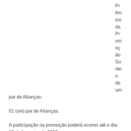
Pr
êm
ios
da
Pr
om
oç
ão
So
rtei
o
de
um
par de Alianças:
01 (um) par de Alianças.
A participação na promoção poderá ocorrer até o dia