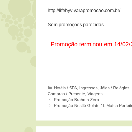
http://lifebyvivarapromocao.com.br/
Sem promoções parecidas
Promoção terminou em 14/02/
Categorias
Hotéis / SPA
,
Ingressos
,
Jóias / Relógios
,
Compras / Presente
,
Viagens
Promoção Brahma Zero
Promoção Nestlé Gelato 1L Match Perfeit