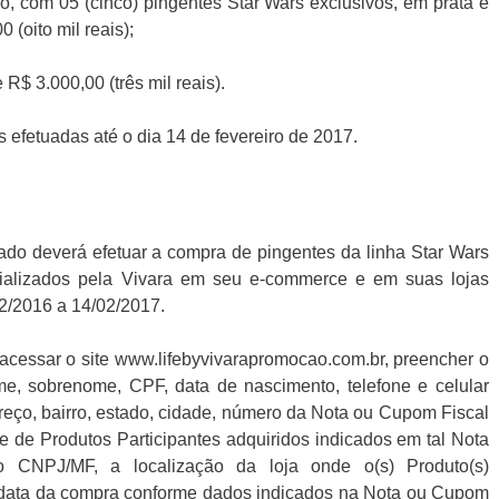
o, com 05 (cinco) pingentes Star Wars exclusivos, em prata e
 (oito mil reais);
R$ 3.000,00 (três mil reais).
 efetuadas até o dia 14 de fevereiro de 2017.
sado deverá efetuar a compra de pingentes da linha Star Wars
rcializados pela Vivara em seu e-commerce e em suas lojas
12/2016 a 14/02/2017.
acessar o site www.lifebyvivarapromocao.com.br, preencher o
me, sobrenome, CPF, data de nascimento, telefone e celular
eço, bairro, estado, cidade, número da Nota ou Cupom Fiscal
 de Produtos Participantes adquiridos indicados em tal Nota
o CNPJ/MF, a localização da loja onde o(s) Produto(s)
e a data da compra conforme dados indicados na Nota ou Cupom