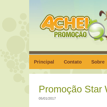
Pular
para
o
conteúdo
Principal
Contato
Sobre
Promoção Star 
05/01/2017