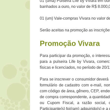
01 (uma) Pulseira Life by Vivara em our
banhados a ouro, no valor de R$ 8.000,00
01 (um) Vale-compras Vivara no valor de 
Serão aceitas na promoção as inscrições
Promoção
Vivara
Para participar da promoção, o interes
para a pulseira Life by Vivara, come
físicas e licenciados, no período de 20/
Para se inscrever o consumidor deverá 
formulário de cadastro com e-mail, no
com código de área, gênero, CEP, ender
de compra correspondente, a quantidade
ou Cupom Fiscal, a razão social, 
Participante(s) foi(ram) adquirido(s) 