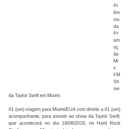
Pr
êm
ios
da
Pr
om
oç
ão
Mi
x
FM
Sh
ow
da Taylor Swift em Miami:
01 (um) viagem para Miami/EUA com direito a 01 (um)
acompanhante, para assistir ao show da Taylor Swift,
que acontecerá no dia 18/08/2018, no Hard Rock