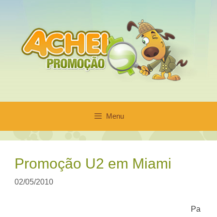
Pular
para
o
conteúdo
Menu
Promoção U2 em Miami
02/05/2010
Pa