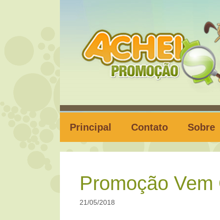
Pular
para
o
conteúdo
Principal
Contato
Sobre
Promoção Vem 
21/05/2018