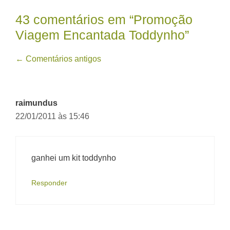
43 comentários em “Promoção
Viagem Encantada Toddynho”
Navegação
← Comentários antigos
de
comentário
raimundus
22/01/2011 às 15:46
ganhei um kit toddynho
Responder