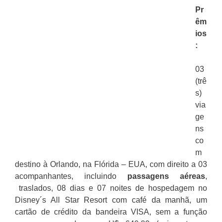
Pr
êm
ios
:
03
(trê
s)
via
ge
ns
co
m
destino à Orlando, na Flórida – EUA, com direito a 03
acompanhantes, incluindo
passagens aéreas
,
traslados, 08 dias e 07 noites de hospedagem no
Disney´s All Star Resort com café da manhã, um
cartão de crédito da bandeira VISA, sem a função