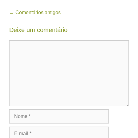
Navegação
← Comentários antigos
de
Deixe um comentário
comentário
Comentário
Nome
E-
mail