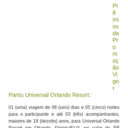
Pr
ê
mi
os
da
Pr
o
m
oç
ão
Vi
go
r
Partiu Universal Orlando Resort:
01 (uma) viagem de 06 (seis) dias e 05 (cinco) noites
para o participante e até 03 (três) acompanhantes,
maiores de 18 (dezoito) anos, para Universal Orlando
Resort em Orlando, Florida/EUA, no valor de R$