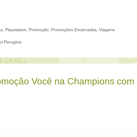
as
,
Playstation
,
Promoção
,
Promoções Encerradas
,
Viagens
i Perugina
romoção Você na Champions com