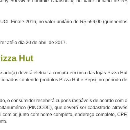
Sony 500GB + controle Dualshock, no valor unitário de R$
l UCL Finale 2016, no valor unitário de R$ 599,00 (quinhentos
er até o dia 20 de abril de 2017.
izza Hut
essado(a) deverá efetuar a compra em uma das lojas Pizza Hut
cionados contendo produtos Pizza Hut e Pepsi, no período de
o, o consumidor receberá cupons raspáveis de acordo com o
alfanumérico (PINCODE), que deverá ser cadastrado através
com.br, junto com nome completo, endereço completo, CPF,
nto.