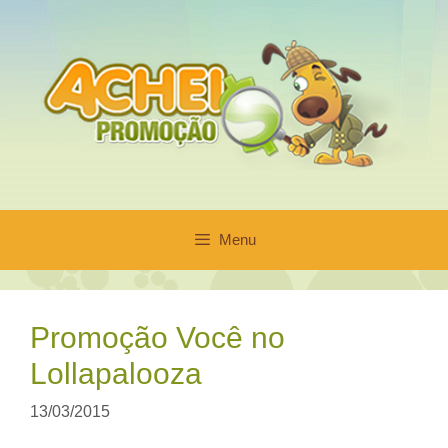
Pular
para
o
conteúdo
Menu
Promoção Você no
Lollapalooza
13/03/2015