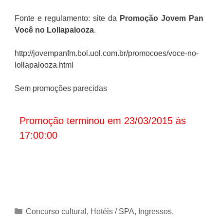
Fonte e regulamento: site da
Promoção
Jovem Pan
Você no Lollapalooza
.
http://jovempanfm.bol.uol.com.br/promocoes/voce-no-
lollapalooza.html
Sem promoções parecidas
Promoção terminou em 23/03/2015 às
17:00:00
Categorias
Concurso cultural
,
Hotéis / SPA
,
Ingressos
,