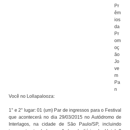
Pr
êm
ios
da
Pr
om
oç
ão
Jo
ve
m
Pa
n
Você no Lollapalooza:
1° e 2° lugar: 01 (um) Par de ingressos para o Festival
que acontecerá no dia 29/03/2015 no Autódromo de
Interlagos, na cidade de São Paulo/SP, incluindo