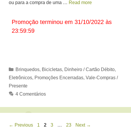
ou para a compra de uma …
Read more
Promoção terminou em 31/10/2022 às
23:59:59
Categorias
Brinquedos, Bicicletas
,
Dinheiro / Cartão Débito
,
Eletrônicos
,
Promoções Encerradas
,
Vale-Compras /
Presente
4 Comentários
Page
Page
Page
Page
←
Previous
1
2
3
…
23
Next
→