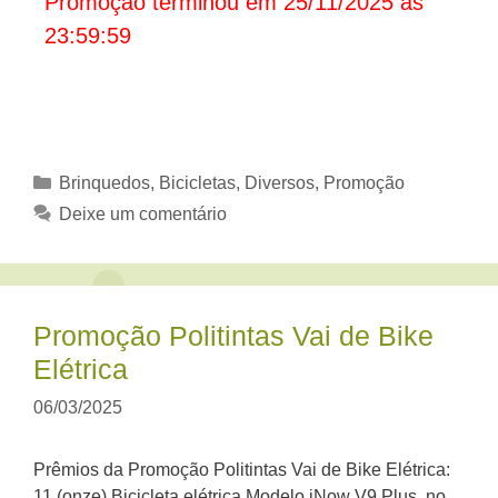
Promoção terminou em 25/11/2025 às
23:59:59
Categorias
Brinquedos, Bicicletas
,
Diversos
,
Promoção
Deixe um comentário
Promoção Politintas Vai de Bike
Elétrica
06/03/2025
Prêmios da Promoção Politintas Vai de Bike Elétrica:
11 (onze) Bicicleta elétrica Modelo iNow V9 Plus, no