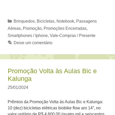
Categorias
Brinquedos, Bicicletas
,
Notebook
,
Passagens
Aéreas
,
Promoção
,
Promoções Encerradas
,
Smartphones / Iphone
,
Vale-Compras / Presente
Deixe um comentário
Promoção Volta às Aulas Bic e
Kalunga
25/01/2024
Prêmios da Promoção Volta ás Aulas Bic e Kalunga:
10 (dez) bicicletas elétricas biobike flow aro 14”, no
valor unitário de R$ 4.600,00 (quatro mil e seiscentos