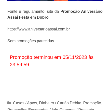
Fonte e regulamento: site da
Promoção Aniversário
Assaí Festa em Dobro
https://www.aniversarioassai.com.br
Sem promoções parecidas
Promoção terminou em 05/11/2023 às
23:59:59
Categorias
Casas / Aptos
,
Dinheiro / Cartão Débito
,
Promoção
,
Promoções Encerradas
,
Vale-Compras / Presente