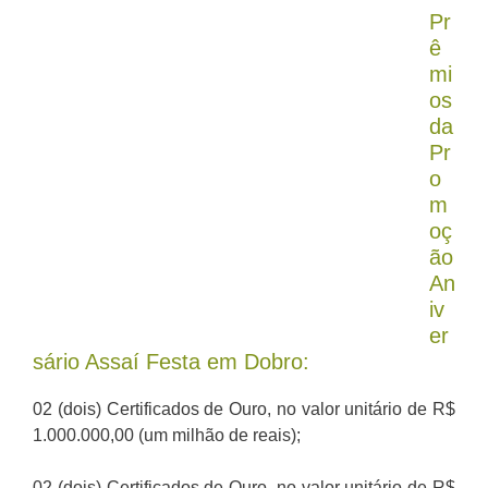
Pr
ê
mi
os
da
Pr
o
m
oç
ão
An
iv
er
sário Assaí Festa em Dobro:
02 (dois) Certificados de Ouro, no valor unitário de R$
1.000.000,00 (um milhão de reais);
02 (dois) Certificados de Ouro, no valor unitário de R$