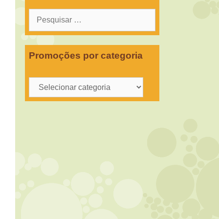
Pesquisar
por:
Promoções por categoria
Promoções
por
categoria