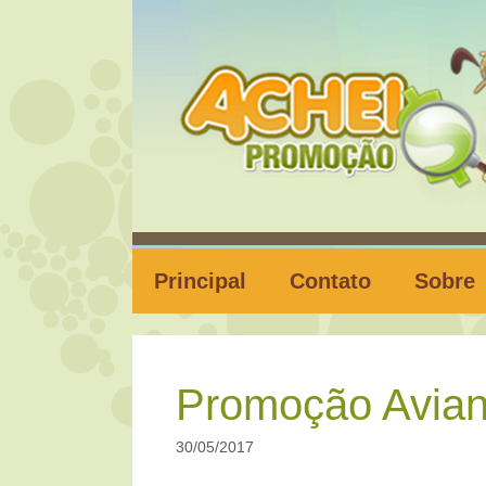
Pular
para
o
conteúdo
Principal
Contato
Sobre
Promoção Avian
30/05/2017