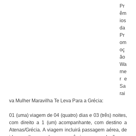
Pr
êm
ios
da
Pr
om
oç
ão
Wa
rne
r e
Sa
rai
va Mulher Maravilha Te Leva Para a Grécia:
01 (uma) viagem de 04 (quatro) dias e 03 (três) noites,
com direito a 1 (um) acompanhante, com destino a
Atenas/Grécia. A viagem incluirá passagem aérea, de