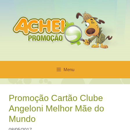
Pular
para
o
conteúdo
Menu
Promoção Cartão Clube
Angeloni Melhor Mãe do
Mundo
08/05/2017