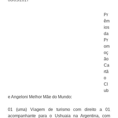
Pr
êm
ios
da
Pr
om
oç
ão
Ca
rtã
o
Cl
ub
e Angeloni Melhor Mãe do Mundo:
01 (uma) Viagem de turismo com direito a 01
acompanhante para o Ushuaia na Argentina, com