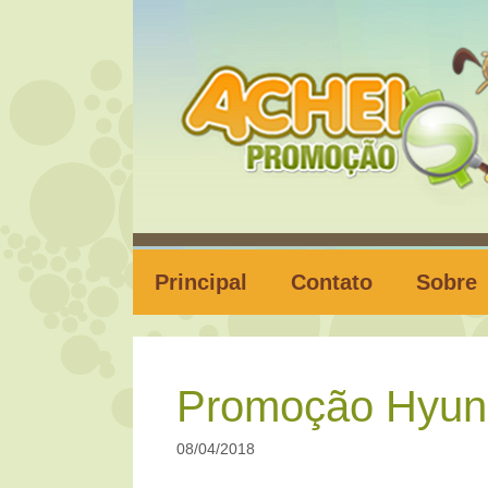
Pular
para
o
conteúdo
Principal
Contato
Sobre
Promoção Hyund
08/04/2018