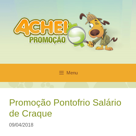
Pular
para
o
conteúdo
Menu
Promoção Pontofrio Salário
de Craque
09/04/2018