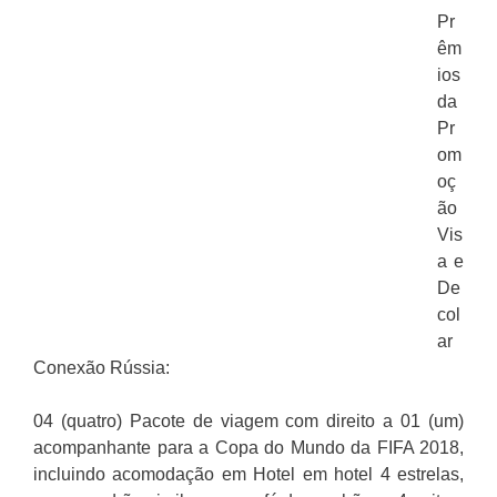
Pr
êm
ios
da
Pr
om
oç
ão
Vis
a e
De
col
ar
Conexão Rússia:
04 (quatro) Pacote de viagem com direito a 01 (um)
acompanhante para a Copa do Mundo da FIFA 2018,
incluindo acomodação em Hotel em hotel 4 estrelas,