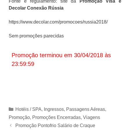
Fonte e regulamento: site da
Promoção
Visa e
Decolar Conexão Rússia
https://www.decolar.com/promocoes/russia2018/
Sem promoções parecidas
Promoção terminou em 30/04/2018 às
23:59:59
Categorias
Hotéis / SPA
,
Ingressos
,
Passagens Aéreas
,
Promoção
,
Promoções Encerradas
,
Viagens
Promoção Pontofrio Salário de Craque