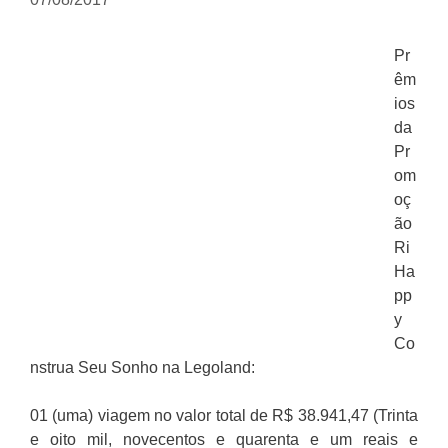
Pr
êm
ios
da
Pr
om
oç
ão
Ri
Ha
pp
y
Co
nstrua Seu Sonho na Legoland:
01 (uma) viagem no valor total de R$ 38.941,47 (Trinta
e oito mil, novecentos e quarenta e um reais e