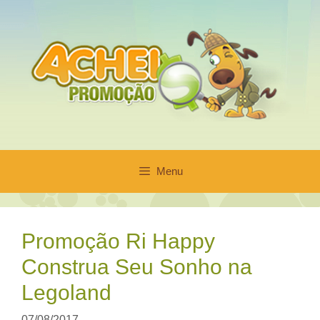
Pular
para
o
conteúdo
Menu
Promoção Ri Happy
Construa Seu Sonho na
Legoland
07/08/2017