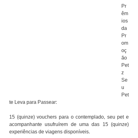
Pr
êm
ios
da
Pr
om
oç
ão
Pet
z
Se
u
Pet
te Leva para Passear:
15 (quinze) vouchers para o contemplado, seu pet e
acompanhante usufruírem de uma das 15 (quinze)
experiências de viagens disponíveis.