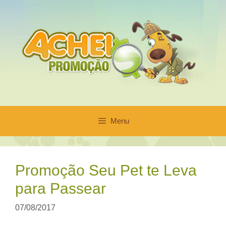
Pular
para
o
conteúdo
Menu
Promoção Seu Pet te Leva
para Passear
07/08/2017