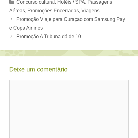
Categorias
Concurso cultural
,
Hotéis / SPA
,
Passagens
Aéreas
,
Promoções Encerradas
,
Viagens
Promoção Viaje para Curaçao com Samsung Pay
e Copa Airlines
Promoção A Tribuna dá de 10
Deixe um comentário
Comentário