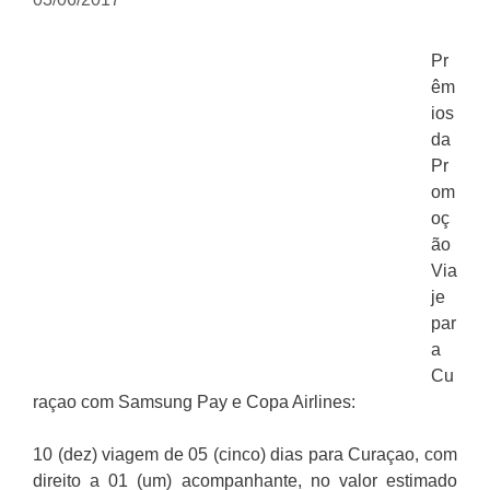
Pr
êm
ios
da
Pr
om
oç
ão
Via
je
par
a
Cu
raçao com Samsung Pay e Copa Airlines:
10 (dez) viagem de 05 (cinco) dias para Curaçao, com
direito a 01 (um) acompanhante, no valor estimado