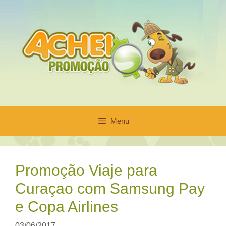
Pular
para
o
conteúdo
Menu
Promoção Viaje para
Curaçao com Samsung Pay
e Copa Airlines
03/06/2017