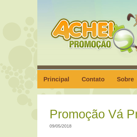
Pular
para
o
conteúdo
Principal
Contato
Sobre
Promoção Vá Pr
09/05/2018