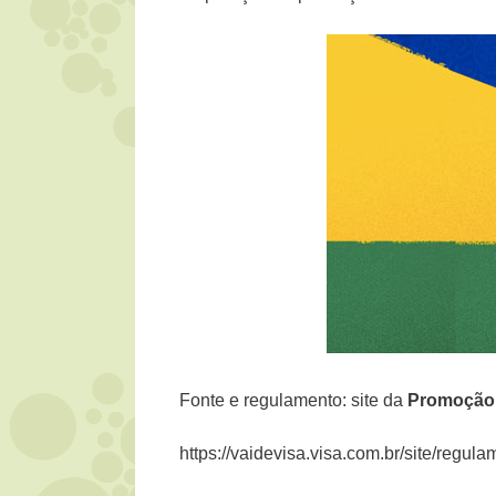
Fonte e regulamento: site da
Promoçã
https://vaidevisa.visa.com.br/site/regu