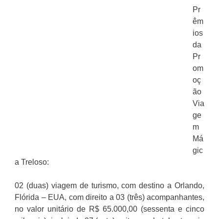
Pr
êm
ios
da
Pr
om
oç
ão
Via
ge
m
Má
gic
a Treloso:
02 (duas) viagem de turismo, com destino a Orlando,
Flórida – EUA, com direito a 03 (três) acompanhantes,
no valor unitário de R$ 65.000,00 (sessenta e cinco