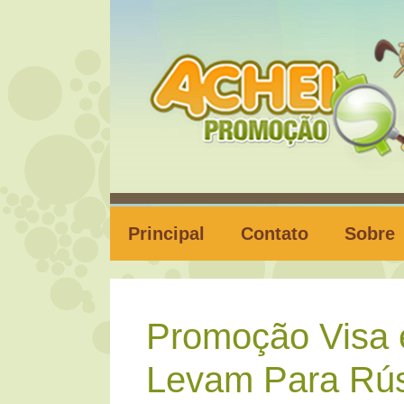
Pular
para
o
conteúdo
Principal
Contato
Sobre
Promoção Visa 
Levam Para Rús