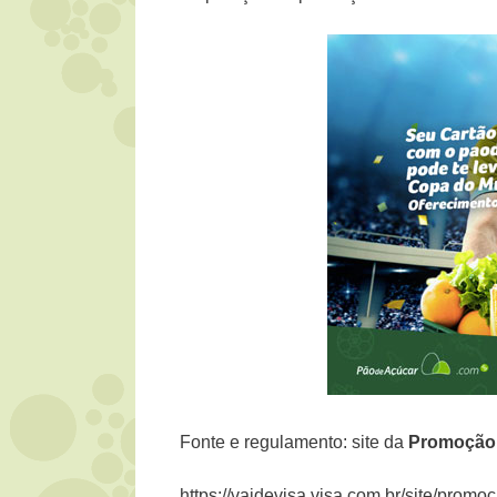
Fonte e regulamento: site da
Promoçã
https://vaidevisa.visa.com.br/site/prom