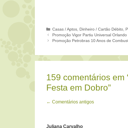
Categorias
Casas / Aptos
,
Dinheiro / Cartão Débito
,
P
Promoção Vigor Partiu Universal Orlando
Promoção Petrobras 10 Anos de Combust
159 comentários em 
Festa em Dobro”
Navegação
← Comentários antigos
de
comentário
Juliana Carvalho